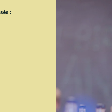
sés :