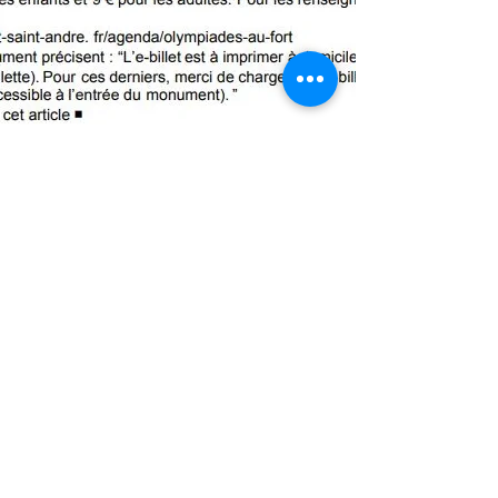
Renaud Lagarde
renaud.lagarde@orange.fr
06 80 98 85 67
© 2026 par RLA.