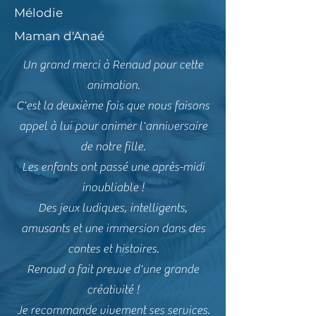
Mélodie
Maman d'Anaé
Un grand merci à Renaud pour cette
animation.
C'est la deuxième fois que nous faisons
appel à lui pour animer l'anniversaire
de notre fille.
Les enfants ont passé une après-midi
inoubliable !
Des jeux ludiques, intelligents,
amusants et une immersion dans des
contes et histoires.
Renaud a fait preuve d'une grande
créativité !
Je recommande vivement ses services.