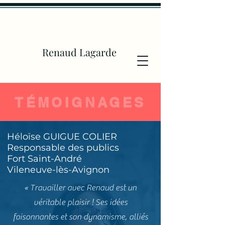
Renaud Lagarde
TÉMOIGNAGES
Héloïse GUIGUE COLIER
Responsable des publics
Fort Saint-André
Vileneuve-lès-Avignon
« Travailler avec Renaud est un
véritable plaisir ! Ses idées
foisonnantes et son dynamisme, alliés