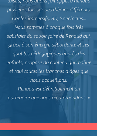
loisirs, nous avons fait appel à Renaud
plusieurs fois sur des thèmes différents.
Contes immersifs, BD, Spectacles...
Nous sommes à chaque fois très
satisfaits du savoir faire de Renaud qui,
grâce à son énergie débordante et ses
qualités pédagogiques auprès des
enfants, propose du contenu qui motive
et ravi toutes les tranches d'âges que
nous accueillons.
Renaud est définitivement un
partenaire que nous recommandons. »